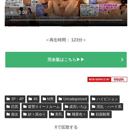
＜再生時間： 123分＞
完全版はこちら▶▶
3P・4P
4K
M男
Uncategorized
ハイビジョン
巨尻
復讐スイートルーム
成宮いろは
淫乱・ハード系
痴女
紗々原ゆり
美乳
職業色々
顔面騎乗
Xで拡散する