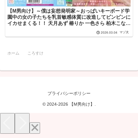
【M男向け】～僕は妄想発明家～おっぱいキーボード学
園中の女の子たちを乳首敏感体質に改造してビンビンに
イカせまくる！！ 天月あず 椿りか 一色さら 柏木こなつ
安堂はるの 伊織ひなの 乃木ちはる 宮ノ木しゅんか 宗像
マゾ犬
2026.03.04
れな 岸永みりな mird00260
ホーム
ころすけ
プライバシーポリシー
© 2024-2026 【M男向け】.