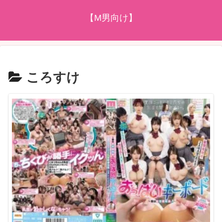
【M男向け】
ころすけ