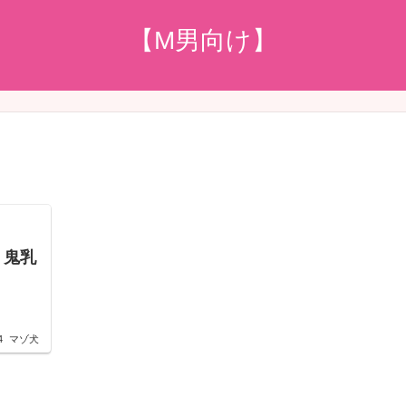
【M男向け】
 鬼乳
4
マゾ犬