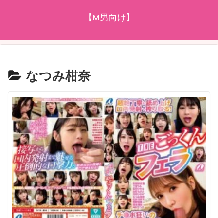
【M男向け】
なつみ柑奈