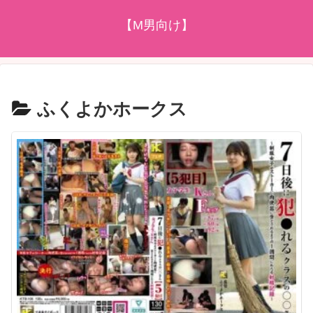
【M男向け】
ふくよかホークス