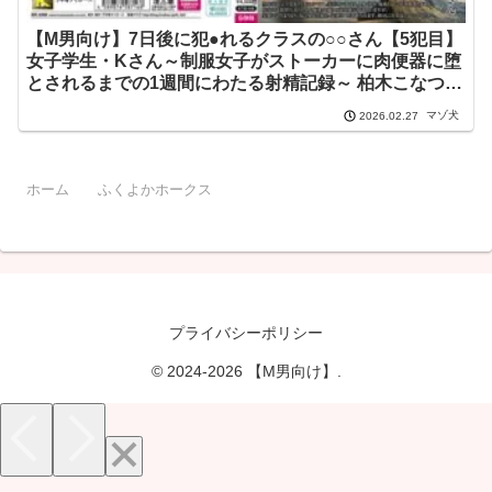
【M男向け】7日後に犯●れるクラスの○○さん【5犯目】
女子学生・Kさん～制服女子がストーカーに肉便器に堕
とされるまでの1週間にわたる射精記録～ 柏木こなつ
ktb00106
マゾ犬
2026.02.27
ホーム
ふくよかホークス
プライバシーポリシー
© 2024-2026 【M男向け】.