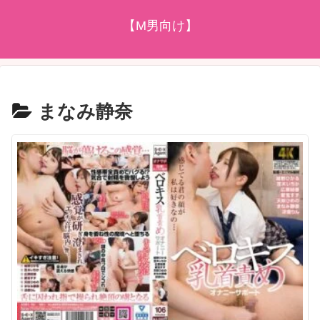
【M男向け】
まなみ静奈