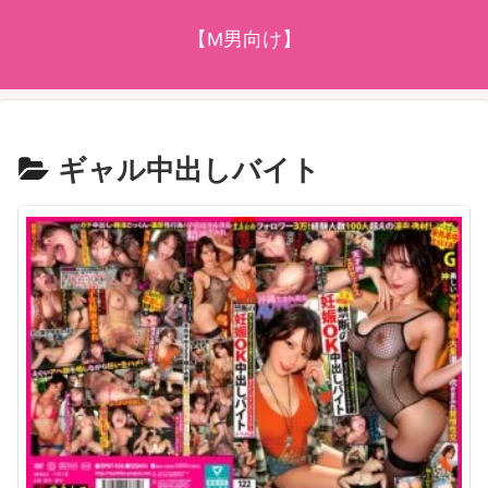
【M男向け】
ギャル中出しバイト