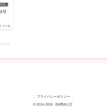
 国際
おり
4
マゾ犬
ジック）
プライバシーポリシー
© 2024-2026 【M男向け】.