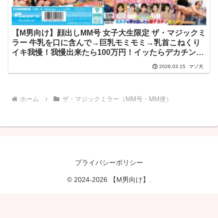
【M男向け】顔出しMM号 女子大生限定 ザ・マジックミ
ラー 牛乳を口に含んで→巨乳モミモミ→乳首こねくり
イキ我慢！我慢出来たら100万円！イッたらデカチン即
ハメ！初めてのチクイキ絶頂で敏感になったJDオマ○コ
マゾ犬
2026.03.15
に激ピストンで生中出し！ dvmm00191
ホーム
ザ・マジックミラー（MM号・MM便）
プライバシーポリシー
© 2024-2026 【M男向け】.