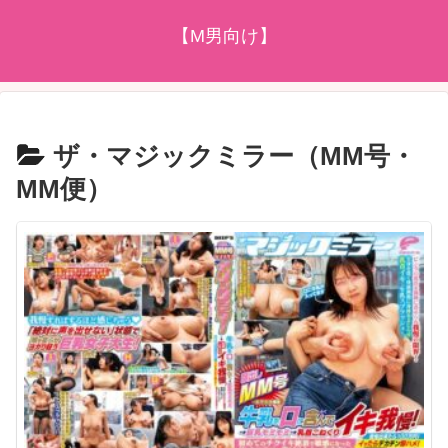
【M男向け】
ザ・マジックミラー（MM号・
MM便）