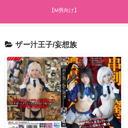
【M男向け】
ザー汁王子/妄想族