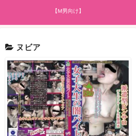
【M男向け】
ヌビア