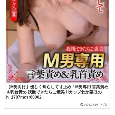
【M男向け】優しく焦らして寸止め！M男専用 言葉責め
＆乳首責め 我慢できたらご褒美 Hカップわか菜ほの
h_1787mcsr60002
マゾ犬
2026.03.10