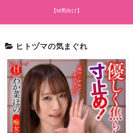
【M男向け】
ヒトヅマの気まぐれ