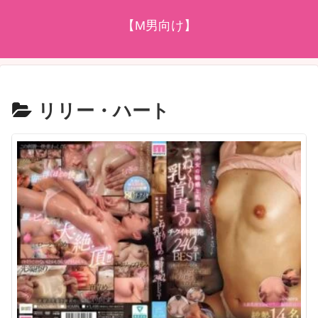
【M男向け】
リリー・ハート