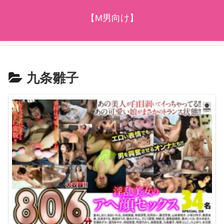
【M男向け】
九条雛子