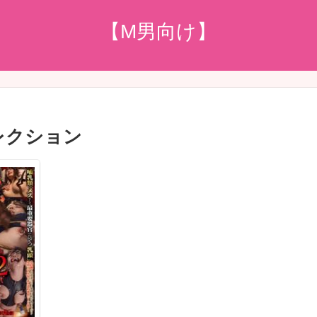
【M男向け】
レクション