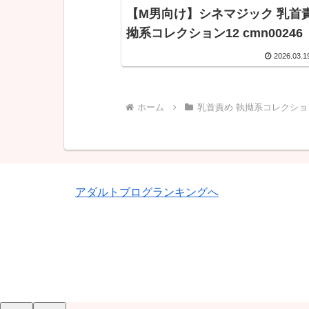
【M男向け】シネマジック 乳首責
拗系コレクション12 cmn00246
2026.03.1
ホーム
乳首責め 執拗系コレクショ
アダルトブログランキングへ