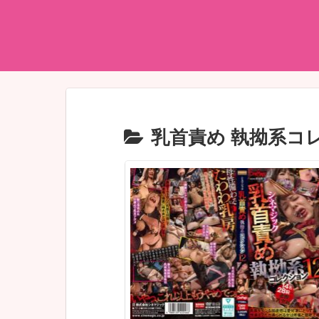
乳首責め 執拗系コ