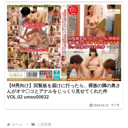
【M男向け】回覧板を届けに行ったら、裸族の隣の奥さ
んがオマ〇コとアナルをじっくり見せてくれた件
VOL.02 umso00632
マゾ犬
2026.02.21
ホーム
二宮和香