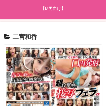
【M男向け】
二宮和香