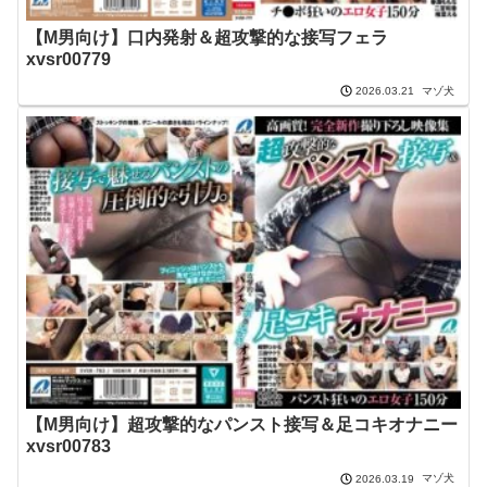
【M男向け】口内発射＆超攻撃的な接写フェラ
xvsr00779
マゾ犬
2026.03.21
【M男向け】超攻撃的なパンスト接写＆足コキオナニー
xvsr00783
マゾ犬
2026.03.19