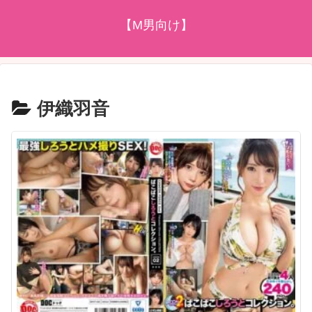
【M男向け】
伊織羽音