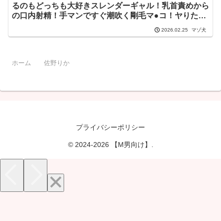
るのもどっちも大好きスレンダーギャル！乳首責めから
の口内射精！手マンですぐ潮吹く剛毛マ●コ！ヤりたい
盛りのぐしょぐしょ腟内を堪能し尽くすエンドレスピス
マゾ犬
2026.02.25
トン！！【可憐な隣人】【りか】 佐野りか
h_1711maan01134
ホーム
佐野りか
プライバシーポリシー
© 2024-2026 【M男向け】.