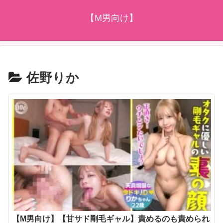
【M男向け】
佐野りか
【M男向け】【甘サド剛毛ギャル】責めるのも責められ