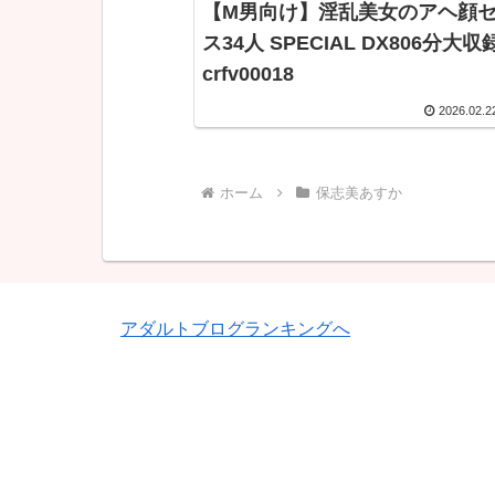
【M男向け】淫乱美女のアヘ顔
ス34人 SPECIAL DX806分大
crfv00018
2026.02.2
ホーム
保志美あすか
アダルトブログランキングへ