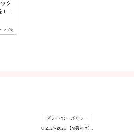
セック
収録！！
2
マゾ犬
プライバシーポリシー
© 2024-2026 【M男向け】.