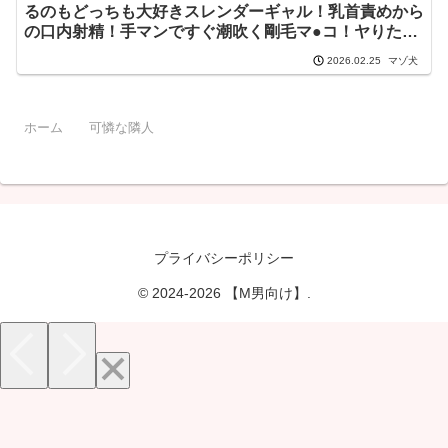
るのもどっちも大好きスレンダーギャル！乳首責めから
の口内射精！手マンですぐ潮吹く剛毛マ●コ！ヤりたい
盛りのぐしょぐしょ腟内を堪能し尽くすエンドレスピス
マゾ犬
2026.02.25
トン！！【可憐な隣人】【りか】 佐野りか
h_1711maan01134
ホーム
可憐な隣人
プライバシーポリシー
© 2024-2026 【M男向け】.