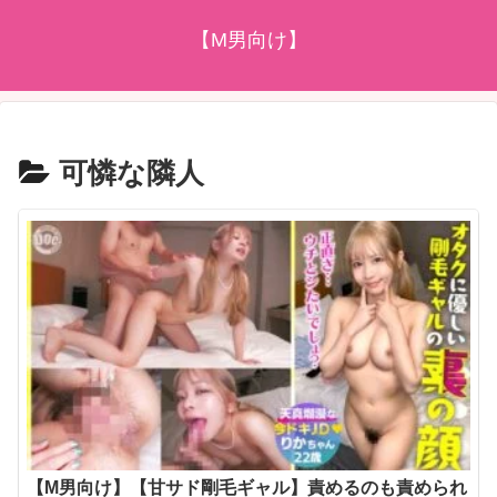
【M男向け】
可憐な隣人
【M男向け】【甘サド剛毛ギャル】責めるのも責められ