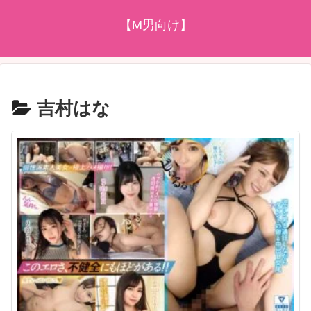
【M男向け】
吉村はな