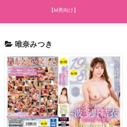
【M男向け】
唯奈みつき