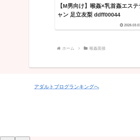
【M男向け】喉姦×乳首姦エステ
ャン 足立友梨 ddff00044
2026.03.0
ホーム
喉姦面接
アダルトブログランキングへ