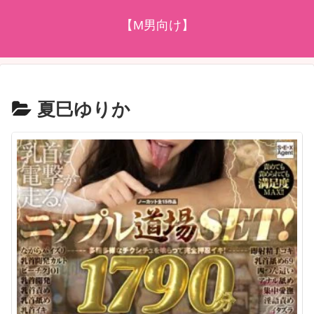
【M男向け】
夏巳ゆりか