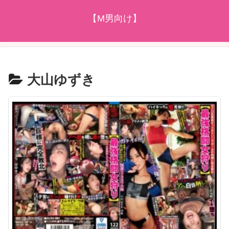
【M男向け】
大山ゆずき