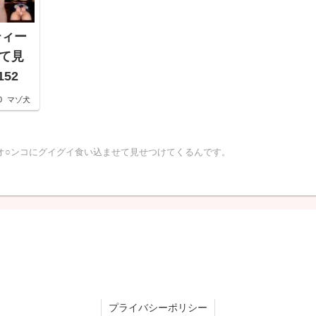
ティー
て見
ap00152
0
マゾ犬
オ○ンコにグイグイ食い込ませて見せつけてくるんです。
プライバシーポリシー