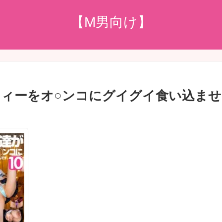
【M男向け】
ティーをオ○ンコにグイグイ食い込ま