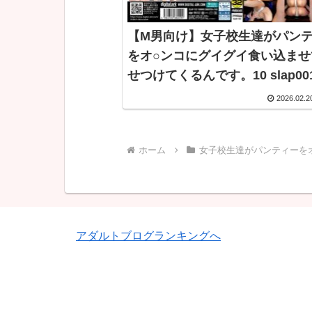
【M男向け】女子校生達がパン
をオ○ンコにグイグイ食い込ませ
せつけてくるんです。10 sl
2026.02.2
ホーム
女子校生達がパンティーを
アダルトブログランキングへ