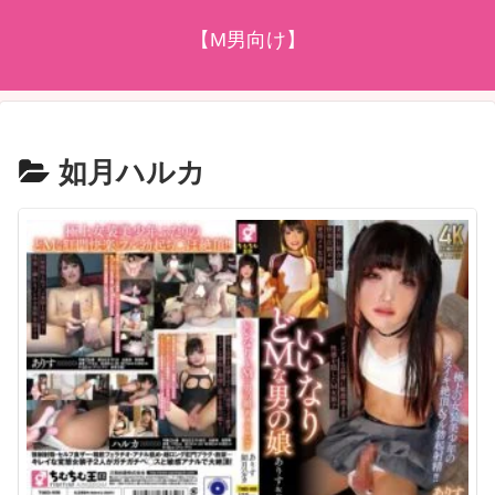
【M男向け】
如月ハルカ