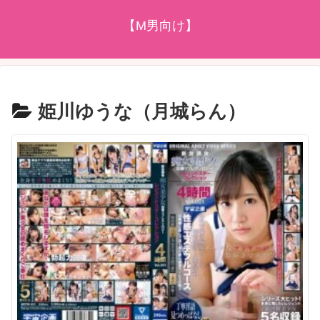
【M男向け】
姫川ゆうな（月城らん）