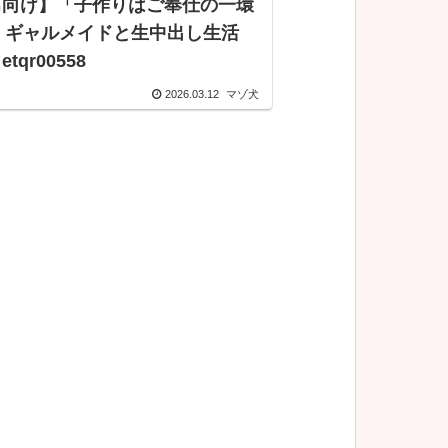
男向け】「子作りはご奉仕の一環
」ギャルメイドと生中出し生活
MIKU etqr00558
2026.03.12
マゾ犬