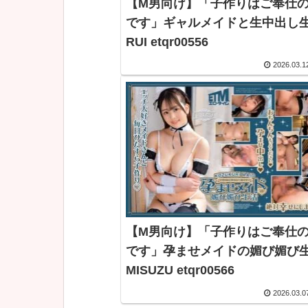
【M男向け】「子作りはご奉仕
です」ギャルメイドと生中出し
RUI etqr00556
2026.03.1
【M男向け】「子作りはご奉仕
です」孕ませメイドの媚び媚び
MISUZU etqr00566
2026.03.0