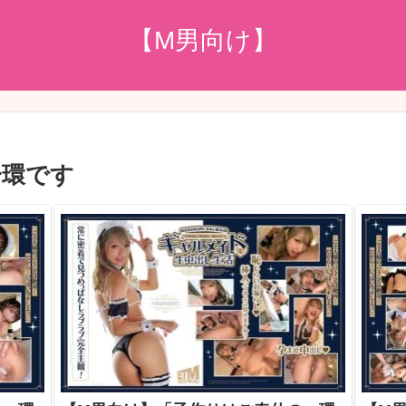
【M男向け】
一環です