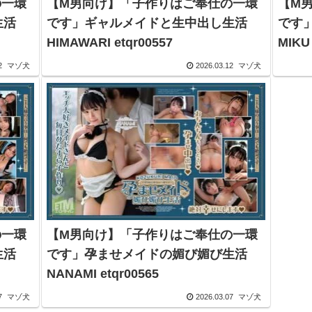
の一環
【M男向け】「子作りはご奉仕の一環
【M
生活
です」ギャルメイドと生中出し生活
です
HIMAWARI etqr00557
2
マゾ犬
2026.03.12
マゾ犬
の一環
【M男向け】「子作りはご奉仕の一環
生活
です」孕ませメイドの媚び媚び生活
NANAMI etqr00565
7
マゾ犬
2026.03.07
マゾ犬