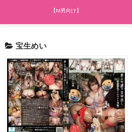
【M男向け】
宝生めい