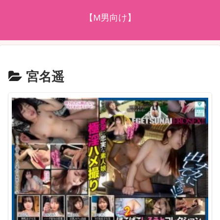
【M男向け】
宮名遥