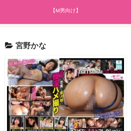
【M男向け】
宮野かな