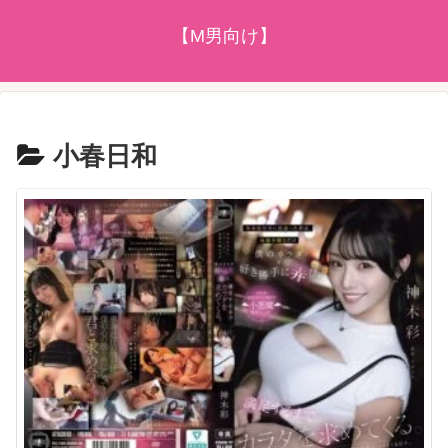
【M男向け】
小春日和