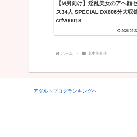
【M男向け】淫乱美女のアヘ顔
ス34人 SPECIAL DX806分大
crfv00018
2026.02.2
ホーム
山本美和子
アダルトブログランキングへ