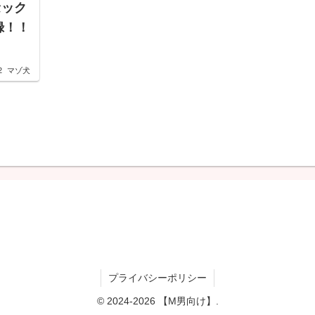
セック
収録！！
2
マゾ犬
プライバシーポリシー
© 2024-2026 【M男向け】.