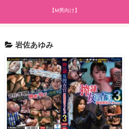
【M男向け】
岩佐あゆみ