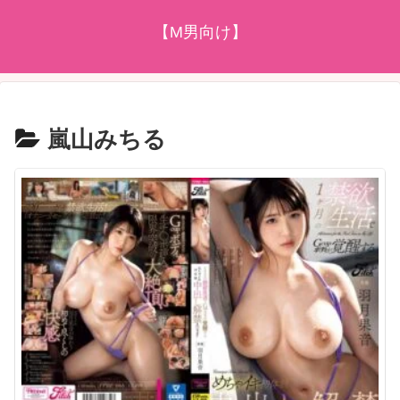
【M男向け】
嵐山みちる