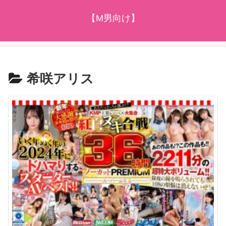
【M男向け】
希咲アリス