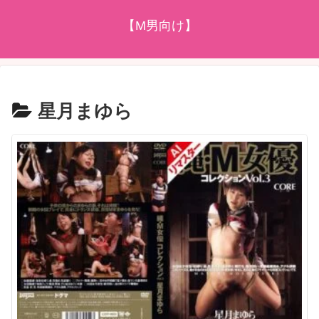
【M男向け】
星月まゆら