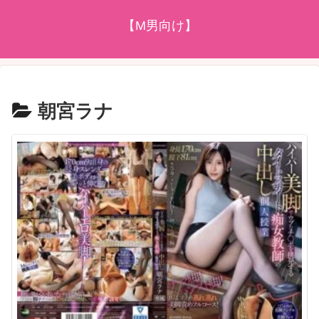
【M男向け】
朝宮ラナ