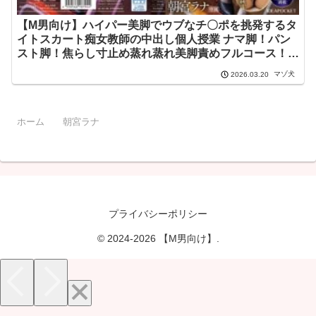
【M男向け】ハイパー美脚でウブなチ〇ポを挑発するタ
イトスカート痴女教師の中出し個人授業 ナマ脚！パン
スト脚！焦らし寸止め蒸れ蒸れ美脚責めフルコース！
朝宮ラナ ipzz00399
マゾ犬
2026.03.20
ホーム
朝宮ラナ
プライバシーポリシー
© 2024-2026 【M男向け】.