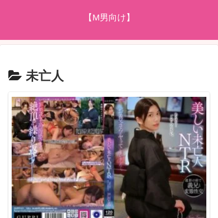
【M男向け】
未亡人