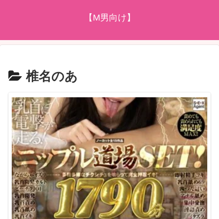
【M男向け】
椎名のあ