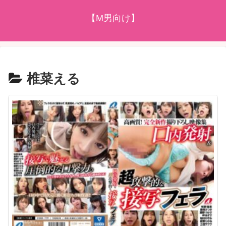
【M男向け】
椎菜える