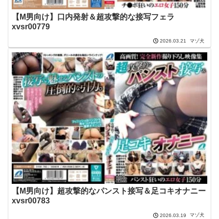
【M男向け】口内発射＆超攻撃的な接写フェラ
xvsr00779
マゾ犬
2026.03.21
【M男向け】超攻撃的なパンスト接写＆足コキオナニー
xvsr00783
マゾ犬
2026.03.19