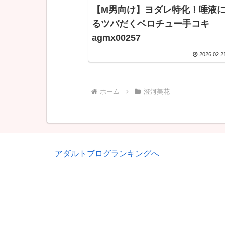
【M男向け】ヨダレ特化！唾液
るツバだくベロチュー手コキ
agmx00257
2026.02.2
ホーム
澄河美花
アダルトブログランキングへ