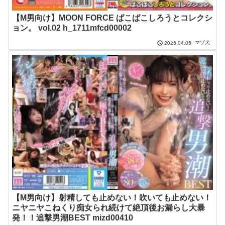
【M男向け】MOON FORCE ぱこぱこしろうとコレクシ
ョン。 vol.02 h_1711mfcd00002
マゾ犬
2026.04.05
【M男向け】射精しても止めない！吹いても止めない！
ニヤニヤこねくり痴女られ続けて絶頂後お漏らし大暴
発！！追撃男潮BEST mizd00410