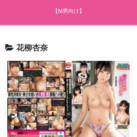
【M男向け】
花柳杏奈