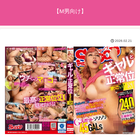
【M男向け】
2026.02.21