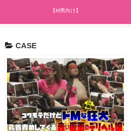
【M男向け】
CASE