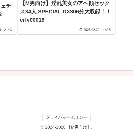
【M男向け】淫乱美女のアヘ顔セック
フェチ
ス34人 SPECIAL DX806分大収録！！
42
crfv00018
3
マゾ犬
2026.02.22
マゾ犬
プライバシーポリシー
© 2024-2026 【M男向け】.