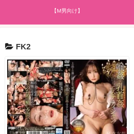
【M男向け】
FK2