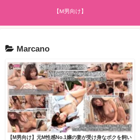
【M男向け】
Marcano
【M男向け】元M性感No.1嬢の妻が受け身なボクを飼い