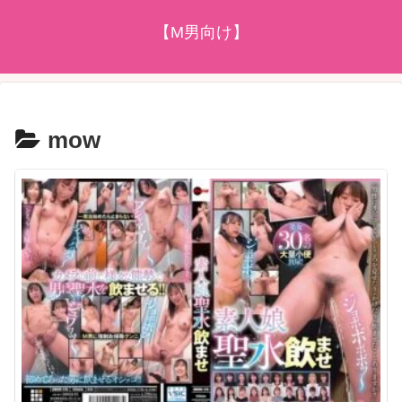
【M男向け】
mow